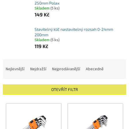
250mm Polax
Skladem
(5 ks)
149 Kč
Stavitelný klíč nastavitelný rozsah 0-24mm
200mm
Skladem
(5 ks)
119 Kč
Ř
a
Nejlevnější
Nejdražší
Nejprodávanější
Abecedně
z
e
n
OTEVŘÍT FILTR
í
p
V
r
ý
o
p
d
i
u
s