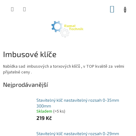
Přejít
NÁKUP
na
obsah
KOŠÍK
Imbusové klíče
Nabídka sad imbusových a torxových klíčů , v TOP kvalitě za velmi
přijatelné ceny .
Nejprodávanější
Stavitelný klíč nastavitelný rozsah 0-35mm
300mm
Skladem
(>5 ks)
219 Kč
Stavitelný klíč nastavitelný rozsah 0-29mm