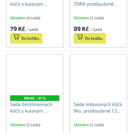
klíčů s kulovým
TORX prodloužené
koncem 9ks, 1,5-10
9ks, Т10-Т50, CrV
mm
Skladem
(4 sada)
Skladem
(2 sada)
79 Kč
89 Kč
/ sada
/ sada
Do košíku
Do košíku
129 Kč
–31 %
Sada šestihranných
Sada imbusových klíčů
klíčů s kulovým
9ks, prodloužené 1,5-
koncem 9ks,
10mm CrV
prodloužené 1,5-10
Skladem
(2 sada)
Skladem
(1 sada)
mm