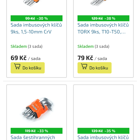
k
p
t
r
ů
99 Kč
–30 %
129 Kč
–38 %
o
Sada imbusových klíčů
Sada imbusových klíčů
d
9ks, 1,5-10mm CrV
TORX 9ks, Т10-Т50,
u
CrV
k
Skladem
(3 sada)
Skladem
(3 sada)
t
ů
69 Kč
79 Kč
/ sada
/ sada
Do košíku
Do košíku
119 Kč
–33 %
139 Kč
–35 %
Sada šestihranných
Sada imbusových klíčů