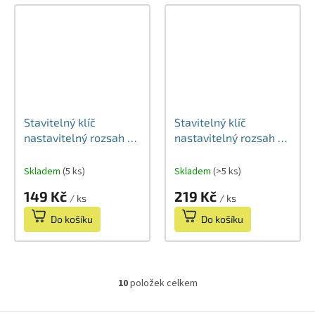
Stavitelný klíč
Stavitelný klíč
nastavitelný rozsah 0-
nastavitelný rozsah 0-
29mm 250mm Polax
35mm 300mm
Skladem
(5 ks)
Skladem
(>5 ks)
149 Kč
219 Kč
/ ks
/ ks
Do košíku
Do košíku
10
položek celkem
O
v