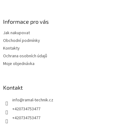
l
Z
á
á
d
p
a
a
Informace pro vás
c
t
í
Jak nakupovat
í
p
Obchodní podmínky
r
v
Kontakty
k
Ochrana osobních údajů
y
Moje objednávka
v
ý
p
i
Kontakt
s
u
info
@
ramal-technik.cz
+420734753477
+420734753477