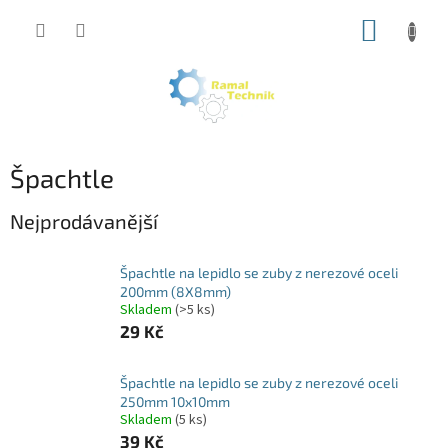
Přejít
NÁKUP
na
obsah
KOŠÍK
Špachtle
Nejprodávanější
Špachtle na lepidlo se zuby z nerezové oceli
200mm (8X8mm)
Skladem
(>5 ks)
29 Kč
Špachtle na lepidlo se zuby z nerezové oceli
250mm 10x10mm
Skladem
(5 ks)
39 Kč