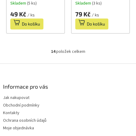
Skladem
(5 ks)
Skladem
(3 ks)
49 Kč
79 Kč
/ ks
/ ks
Do košíku
Do košíku
14
položek celkem
O
v
l
Z
á
á
d
p
a
a
Informace pro vás
c
t
í
Jak nakupovat
í
p
Obchodní podmínky
r
v
Kontakty
k
Ochrana osobních údajů
y
Moje objednávka
v
ý