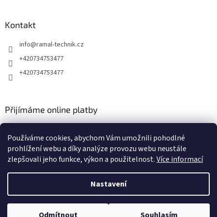
p
i
Kontakt
s
u
info
@
ramal-technik.cz
+420734753477
+420734753477
Přijímáme online platby
Používáme cookies, abychom Vám umožnili pohodlné
prohlížení webu a díky analýze provozu webu neustále
zlepšovali jeho funkce, výkon a použitelnost.
Více informací
Vytvořil Shoptet
Nastavení
Copyright 2026
RAMAL TECHNIK
. Všechna práva vyhrazena.
Upravit
Odmítnout
Souhlasím
nastavení cookies