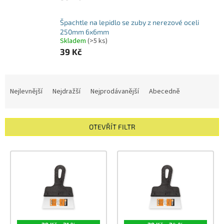
Špachtle na lepidlo se zuby z nerezové oceli
250mm 6x6mm
Skladem
(>5 ks)
39 Kč
Ř
a
Nejlevnější
Nejdražší
Nejprodávanější
Abecedně
z
e
n
OTEVŘÍT FILTR
í
p
V
r
ý
o
p
d
i
u
s
k
p
t
r
ů