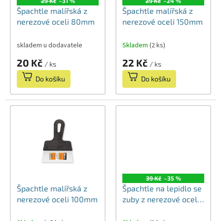
29 Kč
–31 %
29 Kč
–24 %
o
Špachtle malířská z
Špachtle malířská z
d
nerezové oceli 80mm
nerezové oceli 150mm
u
k
skladem u dodavatele
Skladem
(2 ks)
t
ů
20 Kč
22 Kč
/ ks
/ ks
Do košíku
Do košíku
39 Kč
–35 %
Špachtle malířská z
Špachtle na lepidlo se
nerezové oceli 100mm
zuby z nerezové oceli
150mm