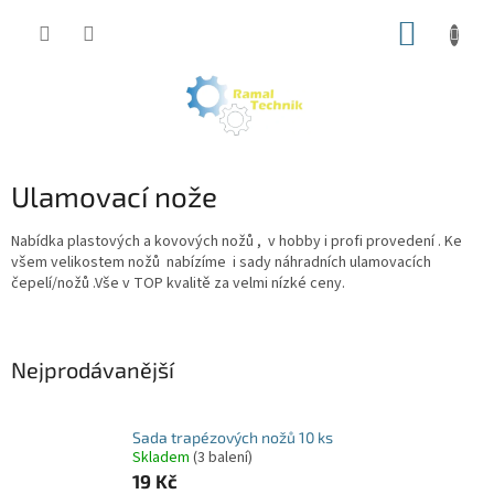
Přejít
NÁKUP
na
obsah
KOŠÍK
Ulamovací nože
Nabídka plastových a kovových nožů , v hobby i profi provedení . Ke
všem velikostem nožů nabízíme i sady náhradních ulamovacích
čepelí/nožů .Vše v TOP kvalitě za velmi nízké ceny.
Nejprodávanější
Sada trapézových nožů 10 ks
Skladem
(3 balení)
19 Kč