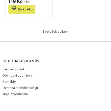
119 Kč
/ ks
Do košíku
7
položek celkem
O
v
l
Z
á
á
d
p
a
a
Informace pro vás
c
t
í
Jak nakupovat
í
p
Obchodní podmínky
r
v
Kontakty
k
Ochrana osobních údajů
y
Moje objednávka
v
ý
p
i