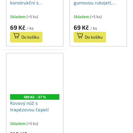
konstrukční s
gumovou rukojetí,
automatickou
šroubovacím zámkem
pojistkou a
a segmentovou čepelí
Skladem
(>5 ks)
Skladem
(>5 ks)
segmentovou čepelí
69 Kč
69 Kč
/ ks
/ ks
18 mm
Do košíku
Do košíku
189 Kč
–37 %
Kovový nůž s
trapézovou čepelí
Skladem
(>5 ks)