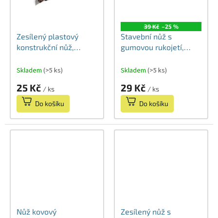
39 Kč
–25 %
Zesílený plastový
Stavební nůž s
konstrukční nůž,
gumovou rukojetí,
segmentová čepel, 18
segmentová čepel
mm
18mm
Skladem
(>5 ks)
Skladem
(>5 ks)
25 Kč
29 Kč
/ ks
/ ks
Do košíku
Do košíku
Nůž kovový
Zesílený nůž s