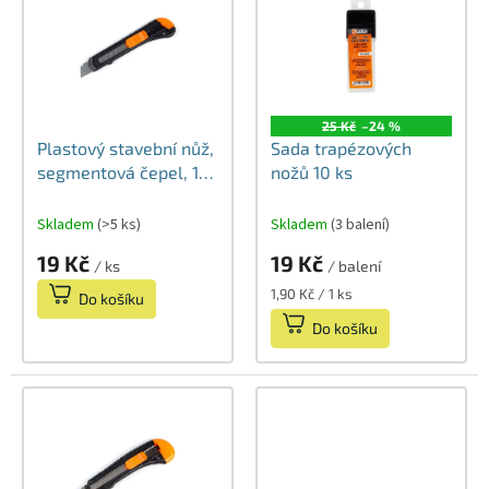
o
p
d
i
u
s
k
p
t
r
ů
25 Kč
–24 %
o
Plastový stavební nůž,
Sada trapézových
d
segmentová čepel, 18
nožů 10 ks
u
mm1
k
Skladem
(>5 ks)
Skladem
(3 balení)
t
ů
19 Kč
19 Kč
/ ks
/ balení
Měrná
1,90 Kč / 1 ks
Do košíku
cena:
Do košíku