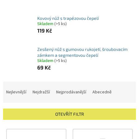
Kovový nůž s trapézovou čepelí
Skladem
(>5 ks)
119 Kč
Zesílený nůž s gumovou rukojetí, šroubovacím
zámkem a segmentovou čepelí
Skladem
(>5 ks)
69 Kč
Ř
a
Nejlevnější
Nejdražší
Nejprodávanější
Abecedně
z
e
n
OTEVŘÍT FILTR
í
p
V
r
ý