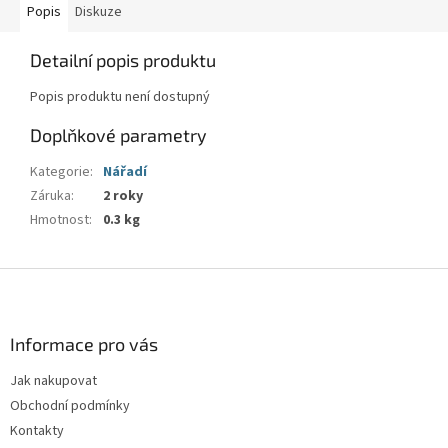
Popis
Diskuze
Detailní popis produktu
Popis produktu není dostupný
Doplňkové parametry
Kategorie
:
Nářadí
Záruka
:
2 roky
Hmotnost
:
0.3 kg
Z
á
p
a
Informace pro vás
t
Jak nakupovat
í
Obchodní podmínky
Kontakty