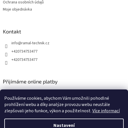
Ochrana osobních údajů
Moje objednávka
Kontakt
info
@
ramal-technik.cz
+420734753477
+420734753477
Přijímáme online platby
Používáme cookies, abychom Vám umožnili pohodlné
prohlížení webu a díky analýze provozu webu neustále
zlepšovali jeho funkce, výkon a použitelnost.
Více informací
Vytvořil Shoptet
Nastavení