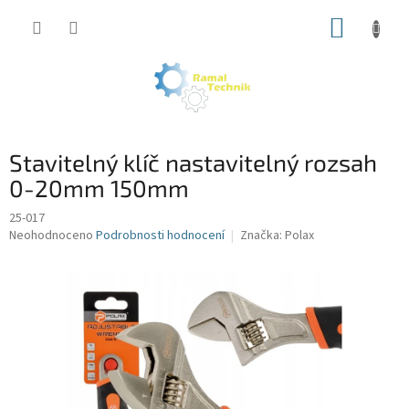
Přejít
NÁKUP
na
obsah
KOŠÍK
Stavitelný klíč nastavitelný rozsah
0-20mm 150mm
25-017
Průměrné
Neohodnoceno
Podrobnosti hodnocení
Značka:
Polax
hodnocení
produktu
je
0,0
z
5
hvězdiček.