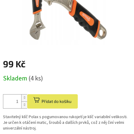
99 Kč
Měrná
Skladem
(4 ks)
cena:
Přidat do košíku
Stavitelný klíč Polax s pogumovanou rukojetí je klíč variabilní velikosti.
Je určen k otáčení matic, šroubů a dalších prvků, což z něj činí velmi
univerzální nástroj.