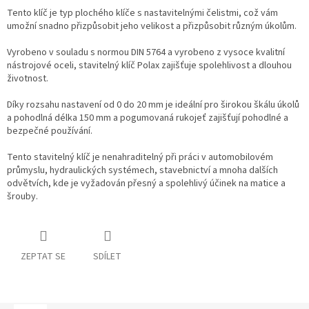
Tento klíč je typ plochého klíče s nastavitelnými čelistmi, což vám
umožní snadno přizpůsobit jeho velikost a přizpůsobit různým úkolům.
Vyrobeno v souladu s normou DIN 5764 a vyrobeno z vysoce kvalitní
nástrojové oceli, stavitelný klíč Polax zajišťuje spolehlivost a dlouhou
životnost.
Díky rozsahu nastavení od 0 do 20 mm je ideální pro širokou škálu úkolů
a pohodlná délka 150 mm a pogumovaná rukojeť zajišťují pohodlné a
bezpečné používání.
Tento stavitelný klíč je nenahraditelný při práci v automobilovém
průmyslu, hydraulických systémech, stavebnictví a mnoha dalších
odvětvích, kde je vyžadován přesný a spolehlivý účinek na matice a
šrouby.
ZEPTAT SE
SDÍLET