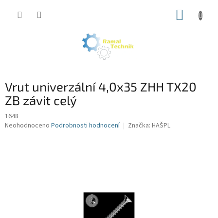
Přejít
NÁKUP
na
obsah
KOŠÍK
Vrut univerzální 4,0x35 ZHH TX20
ZB závit celý
1648
Průměrné
Neohodnoceno
Podrobnosti hodnocení
Značka:
HAŠPL
hodnocení
produktu
je
0,0
z
5
hvězdiček.