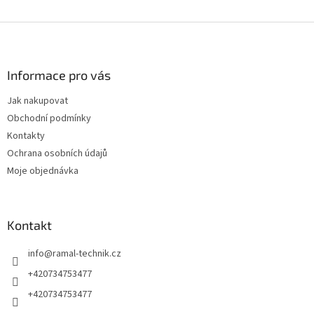
Z
á
p
a
Informace pro vás
t
Jak nakupovat
í
Obchodní podmínky
Kontakty
Ochrana osobních údajů
Moje objednávka
Kontakt
info
@
ramal-technik.cz
+420734753477
+420734753477