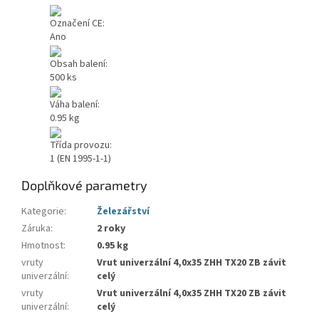
Označení CE:
Ano
Obsah balení:
500 ks
Váha balení:
0.95 kg
Třída provozu:
1 (EN 1995-1-1)
Doplňkové parametry
Kategorie
:
Železářství
Záruka
:
2 roky
Hmotnost
:
0.95 kg
vruty
Vrut univerzální 4,0x35 ZHH TX20 ZB závit
univerzální
:
celý
vruty
Vrut univerzální 4,0x35 ZHH TX20 ZB závit
univerzální
:
celý