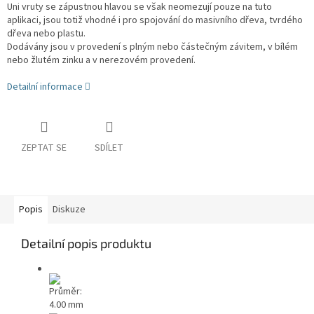
Uni vruty se zápustnou hlavou se však neomezují pouze na tuto
aplikaci, jsou totiž vhodné i pro spojování do masivního dřeva, tvrdého
dřeva nebo plastu.
Dodávány jsou v provedení s plným nebo částečným závitem, v bílém
nebo žlutém zinku a v nerezovém provedení.
Detailní informace
ZEPTAT SE
SDÍLET
Popis
Diskuze
Detailní popis produktu
Průměr:
4.00 mm