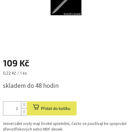
109 Kč
Měrná
0,22 Kč / 1 ks
cena:
skladem do 48 hodin
Přidat do košíku
Univerzální vruty mají široké uplatnění, často se používají ke spojování
dřevotřískových nebo MDF desek.