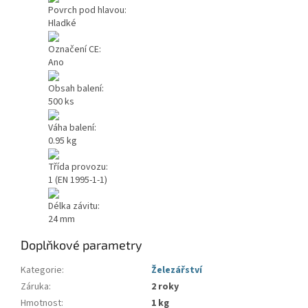
Povrch pod hlavou:
Hladké
Označení CE:
Ano
Obsah balení:
500 ks
Váha balení:
0.95 kg
Třída provozu:
1 (EN 1995-1-1)
Délka závitu:
24 mm
Doplňkové parametry
Kategorie
:
Železářství
Záruka
:
2 roky
Hmotnost
:
1 kg