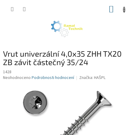
Přejít
NÁKUP
na
obsah
KOŠÍK
Vrut univerzální 4,0x35 ZHH TX20
ZB závit částečný 35/24
1428
Průměrné
Neohodnoceno
Podrobnosti hodnocení
Značka:
HAŠPL
hodnocení
produktu
je
0,0
z
5
hvězdiček.