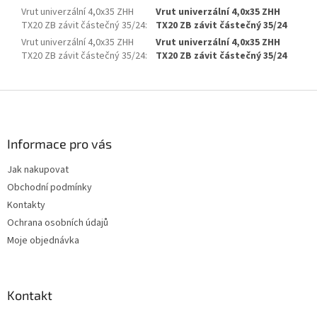
Vrut univerzální 4,0x35 ZHH
Vrut univerzální 4,0x35 ZHH
TX20 ZB závit částečný 35/24
:
TX20 ZB závit částečný 35/24
Vrut univerzální 4,0x35 ZHH
Vrut univerzální 4,0x35 ZHH
TX20 ZB závit částečný 35/24
:
TX20 ZB závit částečný 35/24
Z
á
p
a
Informace pro vás
t
Jak nakupovat
í
Obchodní podmínky
Kontakty
Ochrana osobních údajů
Moje objednávka
Kontakt