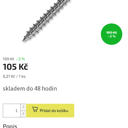
109 Kč
–3 %
109 Kč
–3 %
105 Kč
Měrná
0,21 Kč / 1 ks
cena:
skladem do 48 hodin
Přidat do košíku
Popis