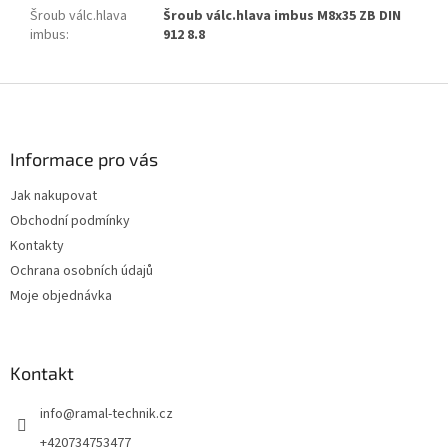
Šroub válc.hlava
Šroub válc.hlava imbus M8x35 ZB DIN
imbus
:
912 8.8
Z
á
p
a
Informace pro vás
t
Jak nakupovat
í
Obchodní podmínky
Kontakty
Ochrana osobních údajů
Moje objednávka
Kontakt
info
@
ramal-technik.cz
+420734753477