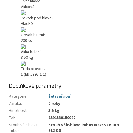
Tvar hlavy:
Válcová
Povrch pod hlavou:
Hladké
Obsah balení:
200 ks
Váha balení:
3.50 kg
Třída provozu:
1 (EN 1995-1-1)
Doplňkové parametry
Kategorie
:
Železářství
Záruka
:
2 roky
Hmotnost
:
3.5 kg
EAN
:
8591530150027
Šroub válc.hlava
Šroub válc.hlava imbus M8x35 ZB DIN
imbus
:
912 8.8