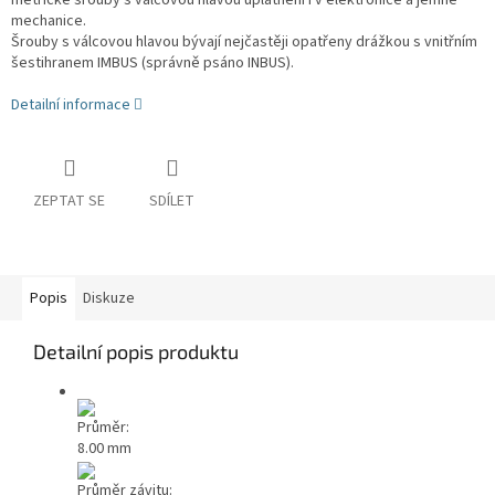
metrické šrouby s válcovou hlavou uplatnění i v elektronice a jemné
mechanice.
Šrouby s válcovou hlavou bývají nejčastěji opatřeny drážkou s vnitřním
šestihranem IMBUS (správně psáno INBUS).
Detailní informace
ZEPTAT SE
SDÍLET
Popis
Diskuze
Detailní popis produktu
Průměr:
8.00 mm
Průměr závitu: