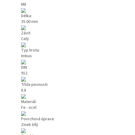
M8
Délka:
35.00 mm
Závit:
Celý
Typ hrotu:
Imbus
DIN:
912
Třída pevnosti:
8.8
Materiál:
Fe - ocel
Povrchová úprava:
Zinek bílý