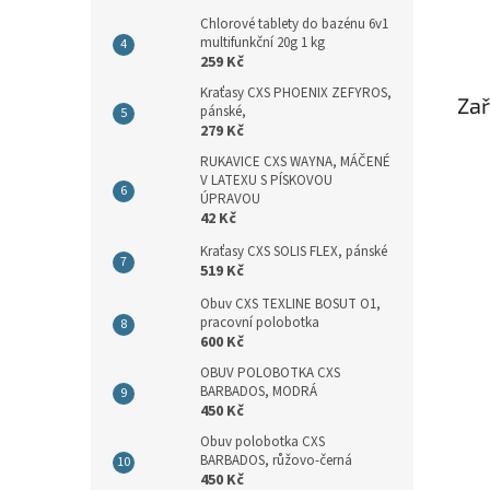
Chlorové tablety do bazénu 6v1
multifunkční 20g 1 kg
259 Kč
Kraťasy CXS PHOENIX ZEFYROS,
Zař
pánské,
279 Kč
RUKAVICE CXS WAYNA, MÁČENÉ
V LATEXU S PÍSKOVOU
ÚPRAVOU
42 Kč
Kraťasy CXS SOLIS FLEX, pánské
519 Kč
Obuv CXS TEXLINE BOSUT O1,
pracovní polobotka
600 Kč
OBUV POLOBOTKA CXS
BARBADOS, MODRÁ
450 Kč
Obuv polobotka CXS
BARBADOS, růžovo-černá
450 Kč