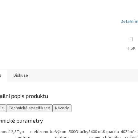
Detailní 
TISK
s
Diskuze
ailní popis produktu
is
Technické specifikace
Návody
hnické parametry
nost
12,5
Typ
elektromotor
Výkon
500
Otáčky
3400
ot.
Kapacita
40
Záběr
motoru
motoru
za min.
sběrného
sečení