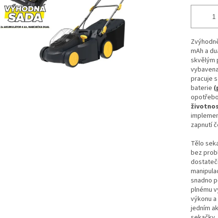
Zvýhodně
mAh a du
skvělým 
vybaven
pracuje s
baterie
(
opotřebov
životnos
implemen
zapnutí 
Tělo seka
bez probl
dostatečn
manipulac
snadno po
plnému vy
výkonu a 
jedním a
sekačky, 