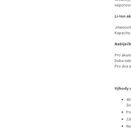
neporovn
Li-Ion a
Jmenovité
Kapacita:
Nabíječk
Pro akumu
Doba nabí
Pro dva 
Výhody a
40
ži
Po
Zá
Na