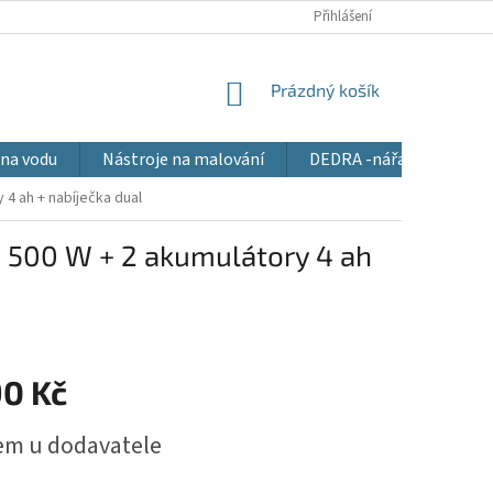
Přihlášení
NÁKUPNÍ
Prázdný košík
KOŠÍK
 na vodu
Nástroje na malování
DEDRA -nářadí pro všec
 4 ah + nabíječka dual
, 500 W + 2 akumulátory 4 ah
90 Kč
em u dodavatele