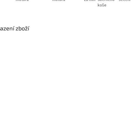
koše
azení zboží