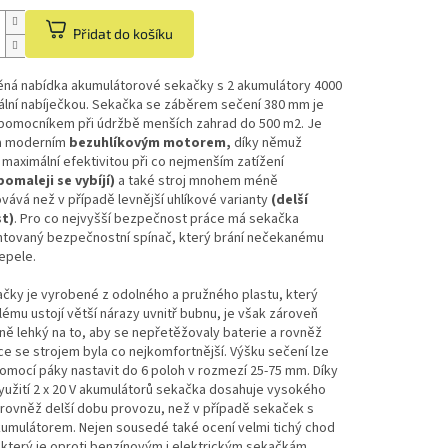
Přidat do košíku
ná nabídka akumulátorové sekačky s 2 akumulátory 4000
ální nabíječkou. Sekačka se záběrem sečení 380 mm je
pomocníkem při údržbě menších zahrad do 500 m2. Je
a moderním
bezuhlíkovým motorem,
díky němuž
 maximální efektivitou při co nejmenším zatížení
pomaleji se vybíjí)
a také stroj mnohem méně
ává než v případě levnější uhlíkové varianty
(delší
t)
.
Pro co nejvyšší bezpečnost práce má sekačka
tovaný bezpečnostní spínač, který brání nečekanému
čepele.
čky je vyrobené z odolného a pružného plastu, který
ému ustojí větší nárazy uvnitř bubnu, je však zároveň
ě lehký na to, aby se nepřetěžovaly baterie a rovněž
e se strojem byla co nejkomfortnější. Výšku sečení lze
mocí páky nastavit do 6 poloh v rozmezí 25-75 mm. Díky
užití 2 x 20 V akumulátorů sekačka dosahuje vysokého
rovněž delší dobu provozu, než v případě sekaček s
kumulátorem. Nejen sousedé také ocení velmi tichý chod
který je oproti benzínovým i elektrickým sekačkám