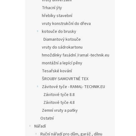
vruty univerzální
Trhacní ýty
hřebíky stavební
vruty konstrukční do dřeva
kotouče do brusky
Diamantový kotouče
vruty do sádrokartonu
hmoždínky fasádní /ramal -technik.eu
montážní a lepící pěny
Tesařské kování
ŠROUBY SAMOVRTNÉ TEX
Závitové tyče - RAMAL- TECHNIK.EU
Závitové tyče 8.8
Závitové tyče 4.8
Zemní vruty a patky
Ostatní
Nářadí
Ruční nářadí pro dům, garáž , dílnu