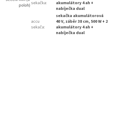
sekačka
:
akumulátory 4 ah +
poloh)
nabíječka dual
sekačka akumulátorová
accu
40 V, záběr 38 cm, 500 W + 2
sekača
:
akumulátory 4 ah +
nabíječka dual