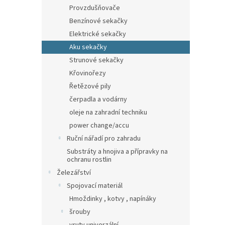
n
Provzdušňovače
e
Benzínové sekačky
l
Elektrické sekačky
Aku sekačky
Strunové sekačky
Křovinořezy
Řetězové pily
čerpadla a vodárny
oleje na zahradní techniku
power change/accu
Ruční nářadí pro zahradu
Substráty a hnojiva a přípravky na
ochranu rostlin
Železářství
Spojovací materiál
Hmoždinky , kotvy , napínáky
šrouby