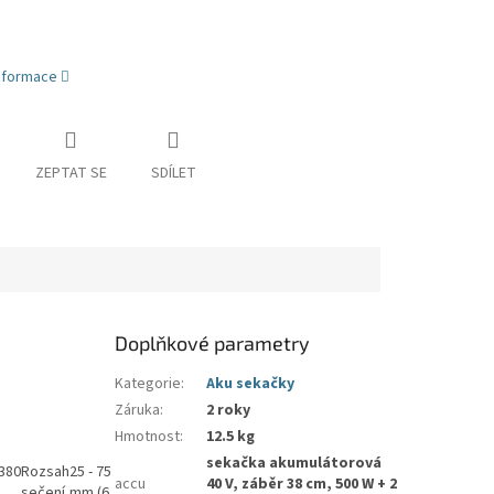
informace
ZEPTAT SE
SDÍLET
Doplňkové parametry
Kategorie
:
Aku sekačky
Záruka
:
2 roky
Hmotnost
:
12.5 kg
sekačka akumulátorová
380
Rozsah
25 - 75
accu
40 V, záběr 38 cm, 500 W + 2
sečení
mm (6