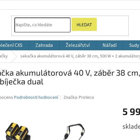
HLEDAT
blečení CXS
Zahrada
Železářství
Nářadí
Sudy
ačky
sekačka akumulátorová 40 V, záběr 38 cm, 500 W + 2 akumulátory
čka akumulátorová 40 V, záběr 38 cm
bíječka dual
né
noceno
Podrobnosti hodnocení
Značka:
Proteco
ní
5 9
u
Měrná
sklad
cena:
ek.