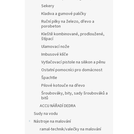
Sekery
Kladiva a gumové paličky
Ruční pilky na železo, dřevo a
porobeton
Kleště kombinované, prodloužené,
štípací
Ulamovací nože
Imbusové klíče
Vytlačovací pistole na silikon a pěnu
Ostatní pomocníci pro domácnost
Špachtle
Pilové kotouče na dřevo
Šroubováky, bity, sady šroubováků a
bitů
ACCU NÁŘADÍ DEDRA
Sudy na vodu
Nástroje na malování
ramal-technik/valečky na malování