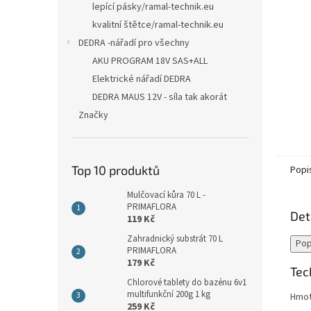
lepící pásky/ramal-technik.eu
kvalitní štětce/ramal-technik.eu
DEDRA -nářadí pro všechny
AKU PROGRAM 18V SAS+ALL
Elektrické nářadí DEDRA
DEDRA MAUS 12V - síla tak akorát
Značky
Top 10 produktů
Popi
Mulčovací kůra 70 L -
PRIMAFLORA
Det
119 Kč
Zahradnický substrát 70 L
Pop
PRIMAFLORA
179 Kč
Tec
Chlorové tablety do bazénu 6v1
multifunkční 200g 1 kg
Hmot
259 Kč