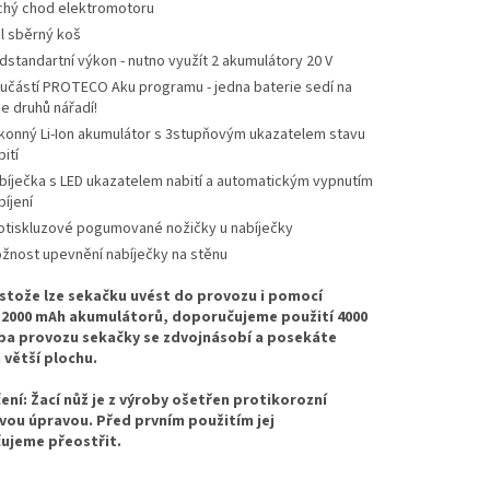
chý chod elektromotoru
 l sběrný koš
dstandartní výkon - nutno využít 2 akumulátory 20 V
učástí PROTECO Aku programu - jedna baterie sedí na
ce druhů nářadí!
konný Li-Ion akumulátor s 3stupňovým ukazatelem stavu
ití
bíječka s LED ukazatelem nabití a automatickým vypnutím
bíjení
otiskluzové pogumované nožičky u nabíječky
žnost upevnění nabíječky na stěnu
estože lze sekačku uvést do provozu i pomocí
 2000 mAh akumulátorů, doporučujeme použití 4000
ba provozu sekačky se zdvojnásobí a posekáte
větší plochu.
ní: Žací nůž je z výroby ošetřen protikorozní
ou úpravou. Před prvním použitím jej
ujeme přeostřit.