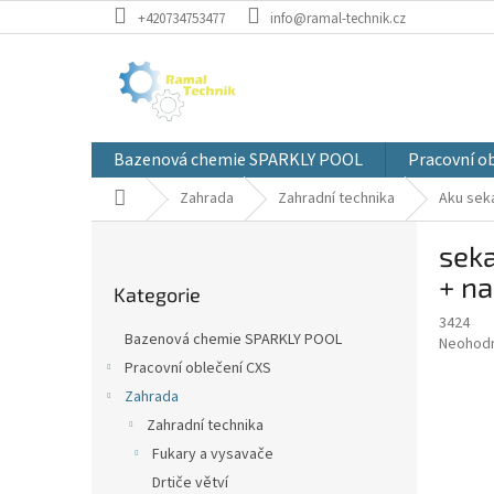
Přejít
+420734753477
info@ramal-technik.cz
na
obsah
Bazenová chemie SPARKLY POOL
Pracovní o
Domů
Zahrada
Zahradní technika
Aku sek
P
seka
o
Přeskočit
s
+ na
Kategorie
kategorie
t
3424
r
Bazenová chemie SPARKLY POOL
Průměr
Neohod
a
hodnoce
Pracovní oblečení CXS
n
produkt
Zahrada
n
je
í
Zahradní technika
0,0
z
p
Fukary a vysavače
5
a
Drtiče větví
hvězdič