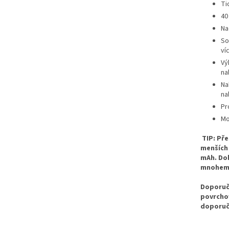
Ti
40
Na
So
ví
Vý
nab
Na
na
Pr
Mo
TIP: Př
menších
mAh. Do
mnohem 
Doporuče
povrchov
doporuč