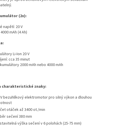
atelný.
kumulátor (2x):
 napětí: 20 V
 4000 mAh (4 Ah)
a:
látory Li-Ion 20 V
jení: cca 35 minut
akumulátory 2000 mAh nebo 4000 mAh
 charakteristické znaky:
 V bezuhlíkový elektromotor pro silný výkon a dlouhou
votnost
čet otáček až 3400 ot./min
běr sečení 380 mm
stavitelná výška sečení v 6 polohách (25-75 mm)