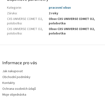
Kategorie
:
pracovní obuv
Záruka
:
2 roky
CXS UNIVERSE COMET O2,
Obuv CXS UNIVERSE COMET O2,
polobotka
:
polobotka
CXS UNIVERSE COMET O2,
Obuv CXS UNIVERSE COMET O2,
polobotka
:
polobotka
Z
á
p
a
Informace pro vás
t
Jak nakupovat
í
Obchodní podmínky
Kontakty
Ochrana osobních údajů
Moje objednávka