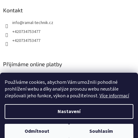
Kontakt
info
@
ramal-technik.cz
+420734753477
+420734753477
Přijímáme online platby
Používáme cookies, abychom Vám umožnili pohodlné
prohlížení webu a díky analýze provozu webu neustále
zlepšovali jeho funkce, výkon a použitelnost.
Více informací
Vytvořil Shoptet
Nastavení
Copyright 2026
RAMAL TECHNIK
. Všechna práva vyhrazena.
Upravit
Odmítnout
Souhlasím
nastavení cookies