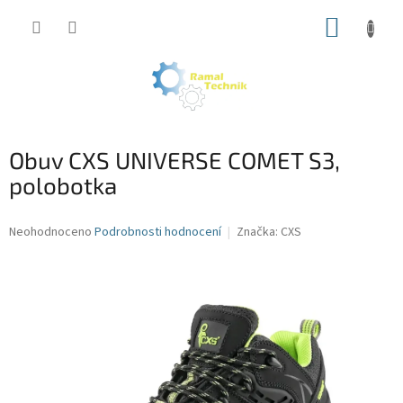
Přejít
NÁKUP
na
obsah
KOŠÍK
Obuv CXS UNIVERSE COMET S3,
polobotka
Průměrné
Neohodnoceno
Podrobnosti hodnocení
Značka:
CXS
hodnocení
produktu
je
0,0
z
5
hvězdiček.