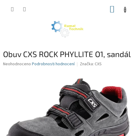
Přejít
NÁKUP
na
obsah
KOŠÍK
Obuv CXS ROCK PHYLLITE O1, sandál
Průměrné
Neohodnoceno
Podrobnosti hodnocení
Značka:
CXS
hodnocení
produktu
je
0,0
z
5
hvězdiček.