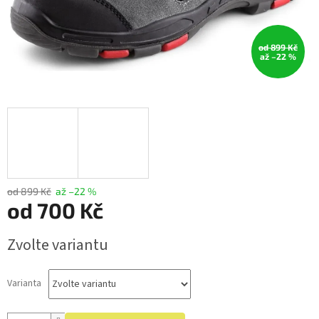
od 899 Kč
až –22 %
od 899 Kč
až –22 %
od
700 Kč
Měrná
Zvolte variantu
cena:
Varianta