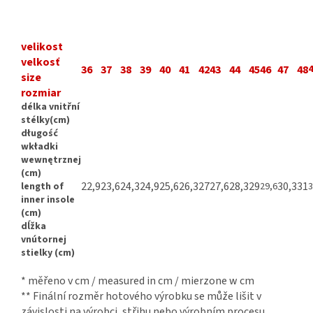
velikost
velkosť
36
37
38
39
40
41
42
43
44
45
46
47
48
4
size
rozmiar
délka vnitřní
stélky(cm)
długość
wkładki
wewnętrznej
(cm)
22,9
23,6
24,3
24,9
25,6
26,3
27
27,6
28,3
29
30,3
31
length of
29,6
3
inner insole
(cm)
dĺžka
vnútornej
stielky (cm)
* měřeno v cm / measured in cm / mierzone w cm
** Finální rozměr hotového výrobku se může lišit v
závislosti na výrobci, střihu nebo výrobním procesu.