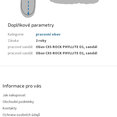
Doplňkové parametry
Kategorie
:
pracovní obuv
Záruka
:
2 roky
pracovní sandál
:
Obuv CXS ROCK PHYLLITE O1, sandál
pracovní sandál
:
Obuv CXS ROCK PHYLLITE O1, sandál
Z
á
p
a
Informace pro vás
t
Jak nakupovat
í
Obchodní podmínky
Kontakty
Ochrana osobních údajů