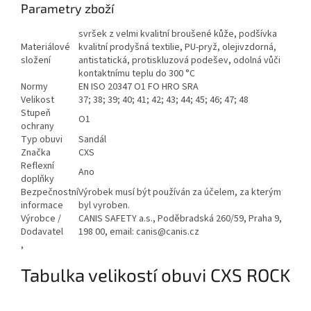
Parametry zboží
svršek z velmi kvalitní broušené kůže, podšívka
Materiálové
kvalitní prodyšná textilie, PU-pryž, olejivzdorná,
složení
antistatická, protiskluzová podešev, odolná vůči
kontaktnímu teplu do 300 °C
Normy
EN ISO 20347 O1 FO HRO SRA
Velikost
37; 38; 39; 40; 41; 42; 43; 44; 45; 46; 47; 48
Stupeň
O1
ochrany
Typ obuvi
Sandál
Značka
CXS
Reflexní
Ano
doplňky
Bezpečnostní
Výrobek musí být používán za účelem, za kterým
informace
byl vyroben.
Výrobce /
CANIS SAFETY a.s., Poděbradská 260/59, Praha 9,
Dodavatel
198 00, email: canis@canis.cz
,
Tabulka velikostí obuvi CXS ROCK