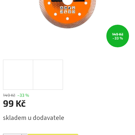
149 Kč
–33 %
149 Kč
–33 %
99 Kč
Měrná
skladem u dodavatele
cena: