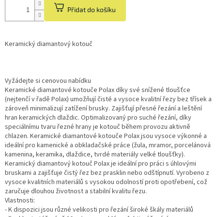
Přidat do košíku
Keramický diamantový kotouč
Vyžádejte si cenovou nabídku
Keramické diamantové kotouče Polax díky své snížené tloušťce
(nejtenčí v řadě Polax) umožňují čisté a vysoce kvalitní řezy bez třísek a
zároveň minimalizují zatížení brusky. Zajišťují přesné řezání a leštění
hran keramických dlaždic. Optimalizovaný pro suché řezání, díky
speciálnímu tvaru řezné hrany je kotouč během provozu aktivně
chlazen. Keramické diamantové kotouče Polax jsou vysoce výkonné a
ideální pro kamenické a obkladačské práce (žula, mramor, porcelánová
kamenina, keramika, dlaždice, tvrdé materiály velké tloušťky).
Keramický diamantový kotouč Polax je ideální pro práci s úhlovými
bruskami a zajišťuje čistý řez bez prasklin nebo odštípnutí. Vyrobeno z
vysoce kvalitních materiálů s vysokou odolností proti opotřebení, což
zaručuje dlouhou životnost a stabilní kvalitu řezu.
Vlastnosti:
- K dispozici jsou různé velikosti pro řezání široké škály materiálů