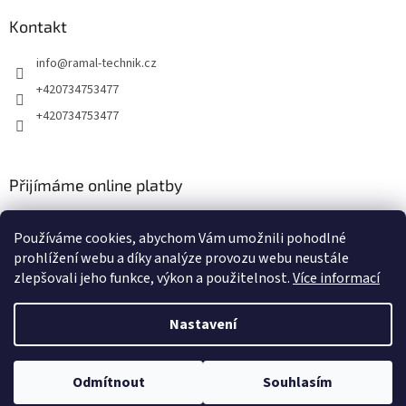
Kontakt
info
@
ramal-technik.cz
+420734753477
+420734753477
Přijímáme online platby
Používáme cookies, abychom Vám umožnili pohodlné
prohlížení webu a díky analýze provozu webu neustále
zlepšovali jeho funkce, výkon a použitelnost.
Více informací
Vytvořil Shoptet
Nastavení
Copyright 2026
RAMAL TECHNIK
. Všechna práva vyhrazena.
Upravit
Odmítnout
Souhlasím
nastavení cookies