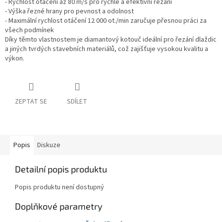
- Rychlost otáčení až 80 m/s pro rychlé a efektivní řezání
- Výška řezné hrany pro pevnost a odolnost
- Maximální rychlost otáčení 12 000 ot./min zaručuje přesnou práci za
všech podmínek
Díky těmto vlastnostem je diamantový kotouč ideální pro řezání dlaždic
a jiných tvrdých stavebních materiálů, což zajišťuje vysokou kvalitu a
výkon.
ZEPTAT SE
SDÍLET
Popis
Diskuze
Detailní popis produktu
Popis produktu není dostupný
Doplňkové parametry