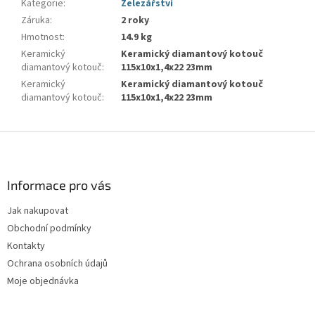
Kategorie
:
Železářství
Záruka
:
2 roky
Hmotnost
:
14.9 kg
Keramický
Keramický diamantový kotouč
diamantový kotouč
:
115x10x1,4x22 23mm
Keramický
Keramický diamantový kotouč
diamantový kotouč
:
115x10x1,4x22 23mm
Z
á
p
a
Informace pro vás
t
Jak nakupovat
í
Obchodní podmínky
Kontakty
Ochrana osobních údajů
Moje objednávka