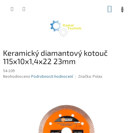
Přejít
NÁKUP
na
obsah
KOŠÍK
Keramický diamantový kotouč
115x10x1,4x22 23mm
54-109
Průměrné
Neohodnoceno
Podrobnosti hodnocení
Značka:
Polax
hodnocení
produktu
je
0,0
z
5
hvězdiček.