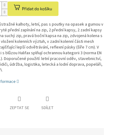
Přidat do košíku
stražné kalhoty, letní, pas s poutky na opasek a gumou v
ryté přední zapínání na zip, 2 přední kapsy, 2 zadní kapsy
na suchý zip, pravá boční kapsa na zip, zdvojená kolena s
vložení kolenních výztuh, v zadní kolenní části mesh
ajišťující lepší odvětrávání, reflexní pásky (šíře 7 cm). V
 s blůzou Halifax splňují ochrannou kategorii 3 (norma EN
). Doporučené použití: letní pracovní oděv, stavebnictví,
 řidiči, údržba, logistika, letecká a lodní doprava, popeláři,
i.
informace
ZEPTAT SE
SDÍLET