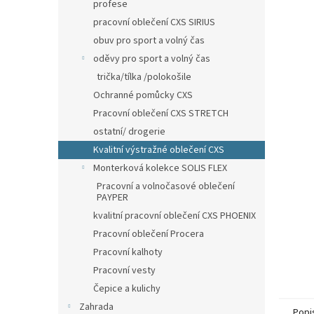
n
profese
e
pracovní oblečení CXS SIRIUS
l
obuv pro sport a volný čas
oděvy pro sport a volný čas
trička/tílka /polokošile
Ochranné pomůcky CXS
Pracovní oblečení CXS STRETCH
ostatní/ drogerie
Kvalitní výstražné oblečení CXS
Monterková kolekce SOLIS FLEX
Pracovní a volnočasové oblečení
PAYPER
kvalitní pracovní oblečení CXS PHOENIX
Pracovní oblečení Procera
Pracovní kalhoty
Pracovní vesty
Čepice a kulichy
Zahrada
Popi