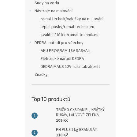
Sudy na vodu
Nástroje na malování
ramal-technik/valečky na malování
lepící pásky/ramal-technik.eu
kvalitní štětce/ramal-technik.eu
DEDRA -nářadí pro všechny
AKU PROGRAM 18V SAS+ALL
Elektrické nářadí DEDRA
DEDRA MAUS 12V - síla tak akorát
Značky
Top 10 produktů
TRIČKO CXS DANIEL, KRÁTKÝ
RUKÁV, LAHVOVĚ ZELENÁ
109 Kč
PH PLUS 1 kg GRANULÁT
110 Kč