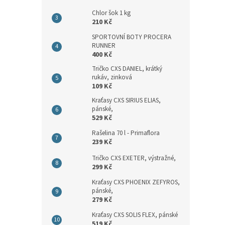
Chlor šok 1 kg
210 Kč
SPORTOVNÍ BOTY PROCERA
RUNNER
400 Kč
Tričko CXS DANIEL, krátký
rukáv, zinková
109 Kč
Kraťasy CXS SIRIUS ELIAS,
pánské,
529 Kč
Rašelina 70 l - Primaflora
239 Kč
Tričko CXS EXETER, výstražné,
299 Kč
Kraťasy CXS PHOENIX ZEFYROS,
pánské,
279 Kč
Kraťasy CXS SOLIS FLEX, pánské
519 Kč