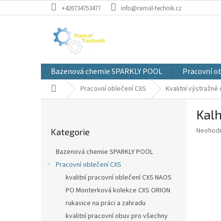
Přejít
+420734753477
info@ramal-technik.cz
na
obsah
Bazenová chemie SPARKLY POOL
Pracovní o
Domů
Pracovní oblečení CXS
Kvalitní výstražné
P
Kalh
o
Přeskočit
s
Průměr
Neohod
Kategorie
kategorie
t
hodnoce
r
produkt
Bazenová chemie SPARKLY POOL
a
je
Pracovní oblečení CXS
0,0
n
z
kvalitní pracovní oblečení CXS NAOS
n
5
í
PO Monterková kolekce CXS ORION
hvězdič
p
rukavice na práci a zahradu
a
kvalitní pracovní obuv pro všechny