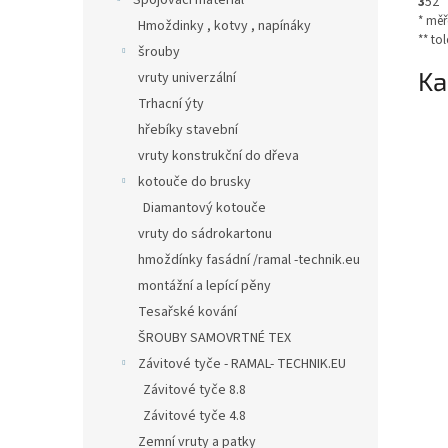
Spojovací materiál
3
52
* měř
Hmoždinky , kotvy , napínáky
** to
šrouby
Ka
vruty univerzální
Trhacní ýty
hřebíky stavební
vruty konstrukční do dřeva
kotouče do brusky
Diamantový kotouče
vruty do sádrokartonu
hmoždínky fasádní /ramal -technik.eu
montážní a lepící pěny
Tesařské kování
ŠROUBY SAMOVRTNÉ TEX
Závitové tyče - RAMAL- TECHNIK.EU
Závitové tyče 8.8
Závitové tyče 4.8
Zemní vruty a patky