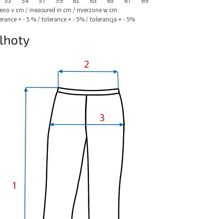
53
54
57
59
61
63
65
67
69
eno v cm / measured in cm / mierzone w cm
lerance + - 5 % / tolerance + - 5% / tolerancja + - 5%
lhoty