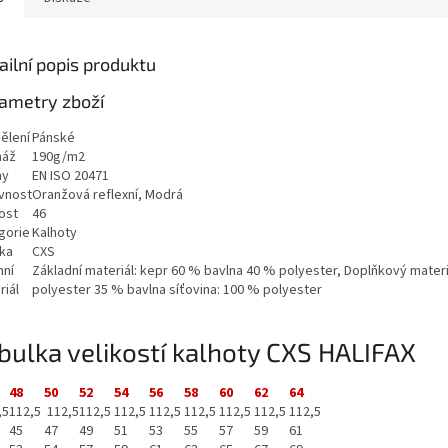
ailní popis produktu
ametry zboží
ělení
Pánské
máž
190g/m2
my
EN ISO 20471
vnost
Oranžová reflexní, Modrá
ost
46
gorie
Kalhoty
ka
CXS
hní
Základní materiál: kepr 60 % bavlna 40 % polyester, Doplňkový materi
riál
polyester 35 % bavlna síťovina: 100 % polyester
bulka velikostí kalhoty CXS HALIFAX
48
50
52
54
56
58
60
62
64
,5
112,5
112,5
112,5
112,5
112,5
112,5
112,5
112,5
112,5
45
47
49
51
53
55
57
59
61