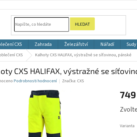
HLEDAT
blečení CXS
Zahrada
Železářství
Nářadí
Sudy
 oblečení CXS
Kalhoty CXS HALIFAX, výstražné se síťovinou, pánské
oty CXS HALIFAX, výstražné se síťovin
né
noceno
Podrobnosti hodnocení
Značka:
CXS
ní
749
u
Měrná
Zvolt
cena:
ek.
Varianta