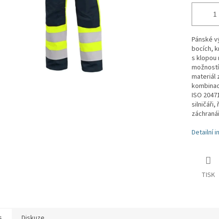
Pánské vý
bocích, k
s klopou 
možností 
materiál z
kombinaci
ISO 20471
silničáři,
záchranář
Detailní 
TISK
s
Diskuze