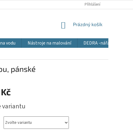
Přihlášení
NÁKUPNÍ
Prázdný košík
KOŠÍK
 na vodu
Nástroje na malování
DEDRA -nářadí pro všec
ou, pánské
 Kč
e variantu