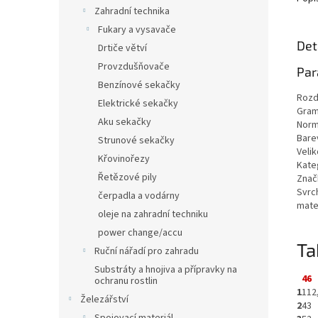
Zahradní technika
Fukary a vysavače
Det
Drtiče větví
Provzdušňovače
Par
Benzínové sekačky
Rozd
Elektrické sekačky
Gra
Aku sekačky
Nor
Bare
Strunové sekačky
Velik
Křovinořezy
Kate
Řetězové pily
Znač
Svrc
čerpadla a vodárny
mate
oleje na zahradní techniku
power change/accu
Ta
Ruční nářadí pro zahradu
Substráty a hnojiva a přípravky na
46
ochranu rostlin
1
112
Železářství
2
43