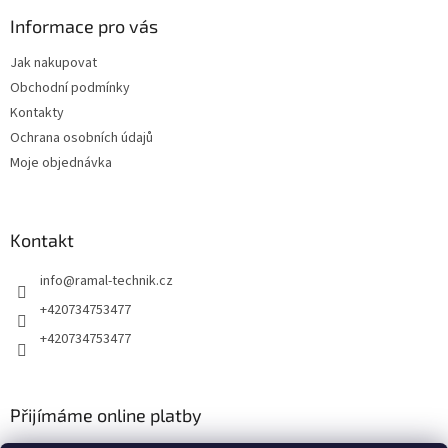
p
a
Informace pro vás
t
Jak nakupovat
í
Obchodní podmínky
Kontakty
Ochrana osobních údajů
Moje objednávka
Kontakt
info
@
ramal-technik.cz
+420734753477
+420734753477
Přijímáme online platby