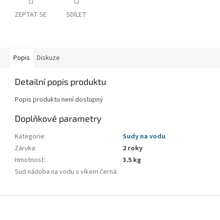
ZEPTAT SE
SDÍLET
Popis
Diskuze
Detailní popis produktu
Popis produktu není dostupný
Doplňkové parametry
Kategorie
:
Sudy na vodu
Záruka
:
2 roky
Hmotnost
:
3.5 kg
Sud nádoba na vodu s víkem černá
:
Z
á