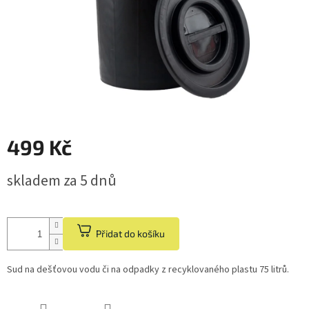
499 Kč
Měrná
skladem za 5 dnů
cena:
Přidat do košíku
Sud na dešťovou vodu či na odpadky z recyklovaného plastu 75 litrů.