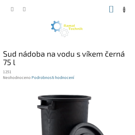
Přejít
NÁKUP
na
obsah
KOŠÍK
Sud nádoba na vodu s víkem černá
75 l
1251
Průměrné
Neohodnoceno
Podrobnosti hodnocení
hodnocení
produktu
je
0,0
z
5
hvězdiček.