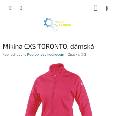
Přejít
NÁKUP
na
obsah
KOŠÍK
Mikina CXS TORONTO, dámská
Průměrné
Neohodnoceno
Podrobnosti hodnocení
Značka:
CXS
hodnocení
produktu
je
0,0
z
5
hvězdiček.