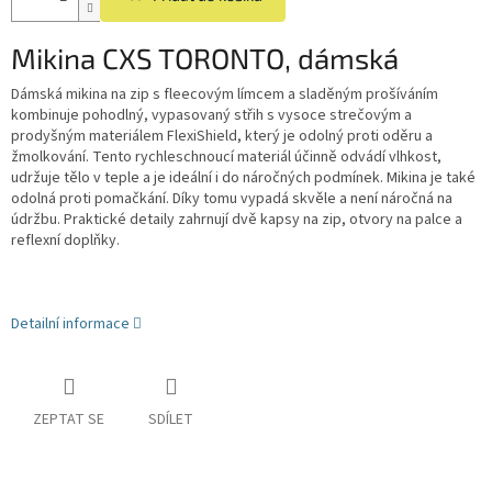
Mikina CXS TORONTO, dámská
Dámská mikina na zip s fleecovým límcem a sladěným prošíváním
kombinuje pohodlný, vypasovaný střih s vysoce strečovým a
prodyšným materiálem FlexiShield, který je odolný proti oděru a
žmolkování. Tento rychleschnoucí materiál účinně odvádí vlhkost,
udržuje tělo v teple a je ideální i do náročných podmínek. Mikina je také
odolná proti pomačkání. Díky tomu vypadá skvěle a není náročná na
údržbu. Praktické detaily zahrnují dvě kapsy na zip, otvory na palce a
reflexní doplňky.
Detailní informace
ZEPTAT SE
SDÍLET