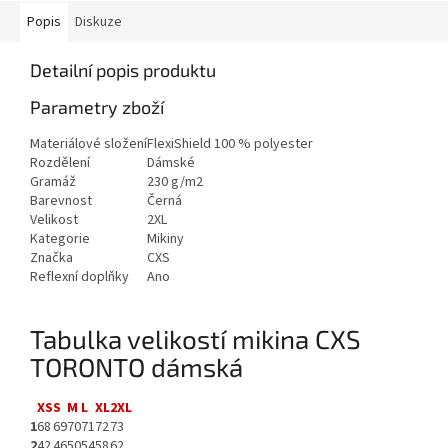
Popis
Diskuze
Detailní popis produktu
Parametry zboží
Materiálové složení
FlexiShield 100 % polyester
Rozdělení
Dámské
Gramáž
230 g/m2
Barevnost
Černá
Velikost
2XL
Kategorie
Mikiny
Značka
CXS
Reflexní doplňky
Ano
Tabulka velikostí mikina CXS
TORONTO dámská
XS
S
M
L
XL
2XL
1
68
69
70
71
72
73
2
42
46
50
54
58
62