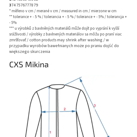
3
74
75
76
77
78
79
* měřeno v cm / merané v cm / measured in cm / mierzone w cm
** tolerance + - 5 % / tolerancia + - 5 % / tolerance + - 5% / tolerancja +
- 5%
*** u výrobků z bavlněných materiálů může dojít po vyprání k vyšší
srážlivosti / výrobky z bavlnených materiálov sa môžu po praní viac
may shrink after washing / w
zmršťovať / cotton products
przypadku wyrobów bawełnianych może po praniu dojść do
większego skurczenia
CXS Mikina