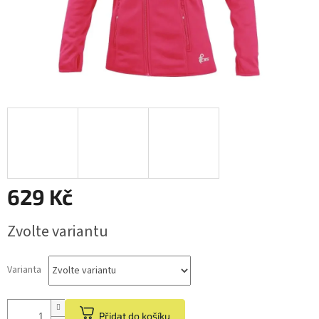
629 Kč
Měrná
Zvolte variantu
cena:
Varianta
Přidat do košíku