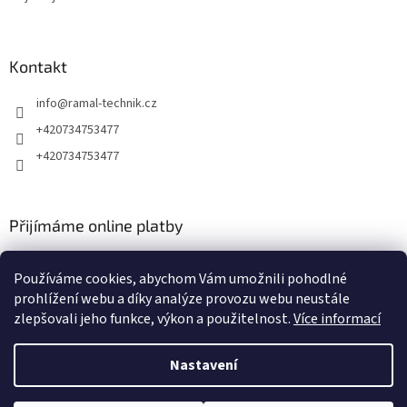
Kontakt
info
@
ramal-technik.cz
+420734753477
+420734753477
Přijímáme online platby
Používáme cookies, abychom Vám umožnili pohodlné
prohlížení webu a díky analýze provozu webu neustále
zlepšovali jeho funkce, výkon a použitelnost.
Více informací
Vytvořil Shoptet
Nastavení
Copyright 2026
RAMAL TECHNIK
. Všechna práva vyhrazena.
Upravit