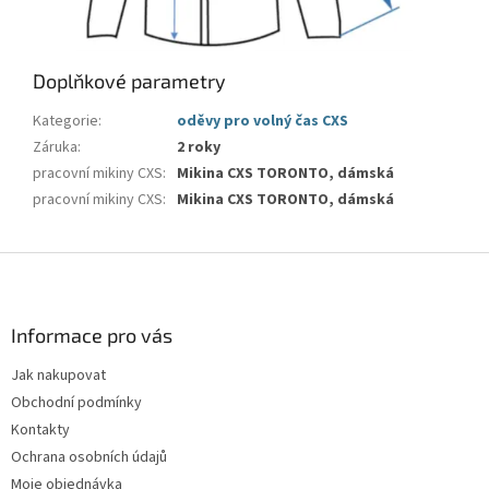
Doplňkové parametry
Kategorie
:
oděvy pro volný čas CXS
Záruka
:
2 roky
pracovní mikiny CXS
:
Mikina CXS TORONTO, dámská
pracovní mikiny CXS
:
Mikina CXS TORONTO, dámská
Z
á
p
a
Informace pro vás
t
Jak nakupovat
í
Obchodní podmínky
Kontakty
Ochrana osobních údajů
Moje objednávka