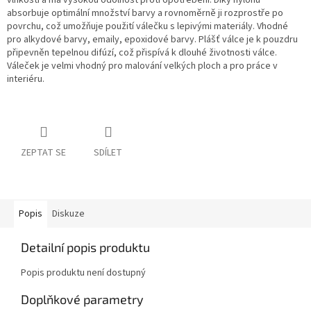
vlhkosti a má vysokou odolnost proti opotřebení. Díky nylonu
absorbuje optimální množství barvy a rovnoměrně ji rozprostře po
povrchu, což umožňuje použití válečku s lepivými materiály. Vhodné
pro alkydové barvy, emaily, epoxidové barvy. Plášť válce je k pouzdru
připevněn tepelnou difúzí, což přispívá k dlouhé životnosti válce.
Váleček je velmi vhodný pro malování velkých ploch a pro práce v
interiéru.
ZEPTAT SE
SDÍLET
Popis
Diskuze
Detailní popis produktu
Popis produktu není dostupný
Doplňkové parametry