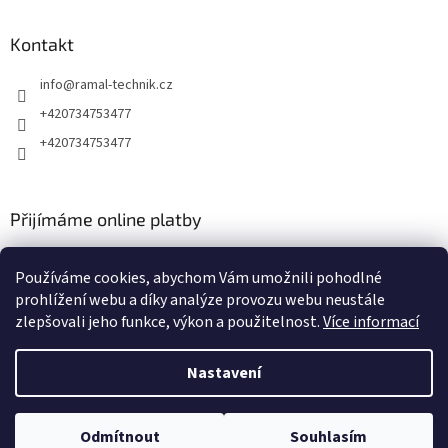
Kontakt
info
@
ramal-technik.cz
+420734753477
+420734753477
Přijímáme online platby
Používáme cookies, abychom Vám umožnili pohodlné
prohlížení webu a díky analýze provozu webu neustále
zlepšovali jeho funkce, výkon a použitelnost.
Více informací
Vytvořil Shoptet
Nastavení
Copyright 2026
RAMAL TECHNIK
. Všechna práva vyhrazena.
Upravit
Odmítnout
Souhlasím
nastavení cookies