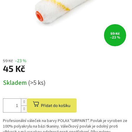
59 Kč
–23 %
59 Kč
–23 %
45 Kč
Měrná
Skladem
(>5 ks)
cena:
Přidat do košíku
Profesionální váleček na barvy POLAX "GIRPAINT". Povlak je vyroben ze
100% polyakrylu na bázi tkaniny. Válečkový povlak je odolný proti