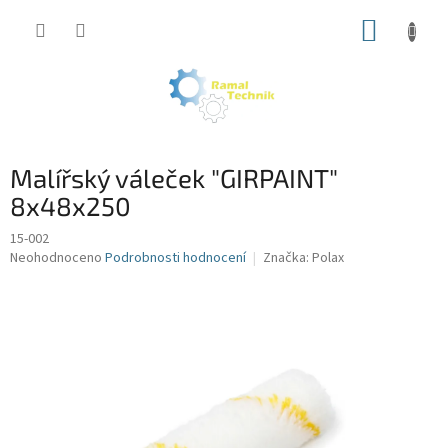
Přejít
NÁKUP
na
obsah
KOŠÍK
Malířský váleček "GIRPAINT"
8x48x250
15-002
Průměrné
Neohodnoceno
Podrobnosti hodnocení
Značka:
Polax
hodnocení
produktu
je
0,0
z
5
hvězdiček.