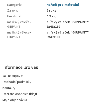
Kategorie
:
Nářadí pro malování
Záruka
:
2 roky
Hmotnost
:
0.2 kg
malířský váleček
alířský váleček "GIRPAINT"
GIRPAINT
:
8x48x180
malířský váleček
alířský váleček "GIRPAINT"
GIRPAINT
:
8x48x180
Z
á
p
a
Informace pro vás
t
Jak nakupovat
í
Obchodní podmínky
Kontakty
Ochrana osobních údajů
Moje objednávka